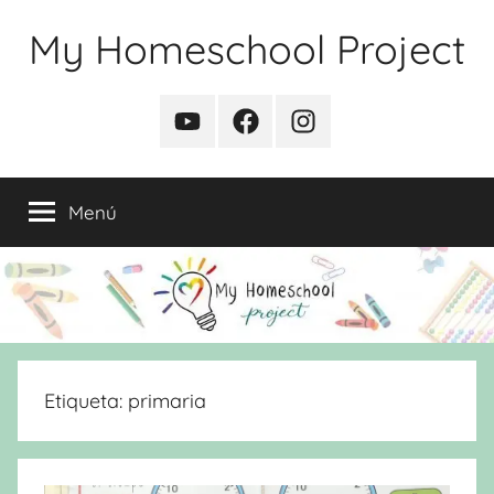
Saltar
My Homeschool Project
al
contenido
YouTube
Facebook
Instagram
Menú
Etiqueta:
primaria