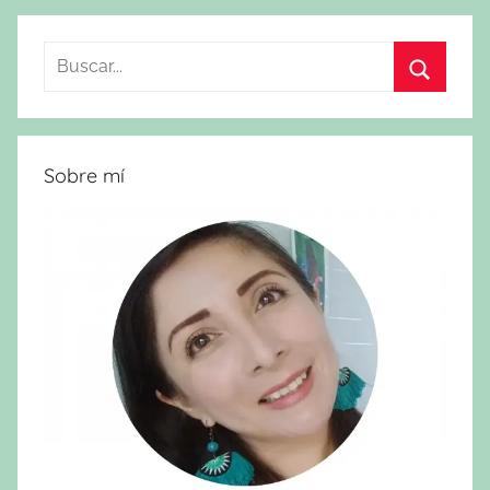
siguientes
de
entradas
Buscar:
Buscar
Sobre mí