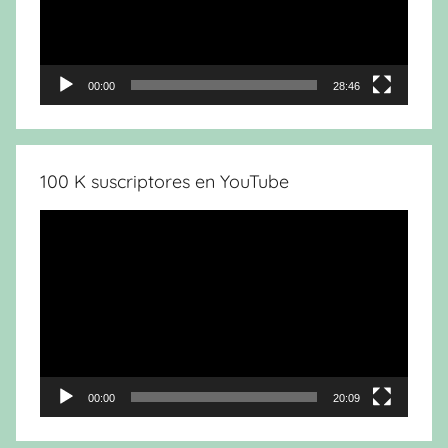
00:00
28:46
100 K suscriptores en YouTube
Reproductor
de
vídeo
00:00
20:09