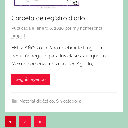
Carpeta de registro diario
Publicada el
enero 6, 2020
por
my homeschol
project
FELIZ AÑO 2020 Para celebrar te tengo un
pequeño regalito para tus clases, aunque en
México comenzamos clase en Agosto,
Seguir leyendo
Material didáctico
,
Sin categoría
Navegación
Entradas
1
2
»