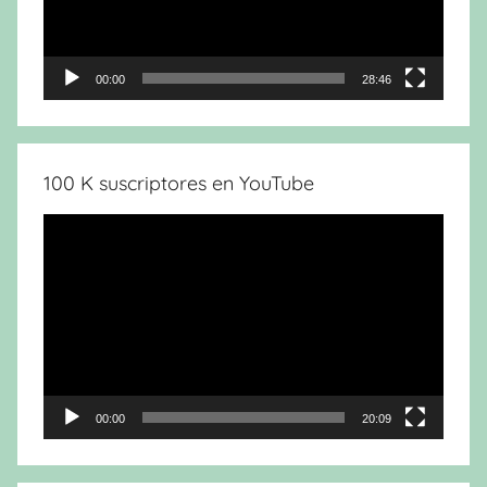
00:00
28:46
100 K suscriptores en YouTube
Reproductor
de
vídeo
00:00
20:09