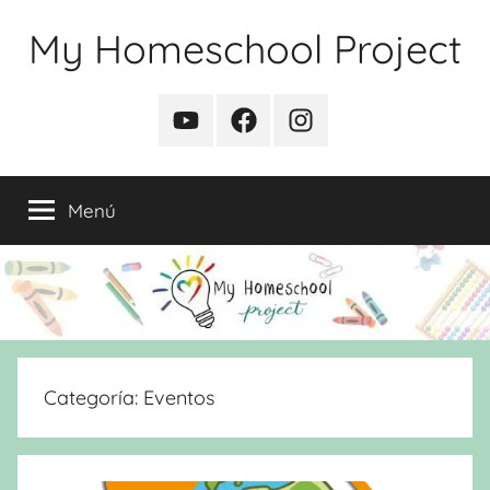
Saltar
My Homeschool Project
al
contenido
YouTube
Facebook
Instagram
Menú
Categoría:
Eventos