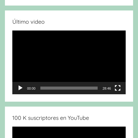
Último video
Reproductor
de
vídeo
00:00
28:46
100 K suscriptores en YouTube
Reproductor