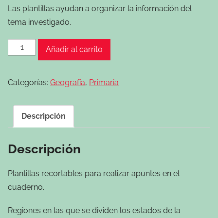
Las plantillas ayudan a organizar la información del
tema investigado.
Notebooking
Añadir al carrito
-
Regiones
Categorías:
Geografía
,
Primaria
de
México
cantidad
Descripción
Descripción
Plantillas recortables para realizar apuntes en el
cuaderno.
Regiones en las que se dividen los estados de la