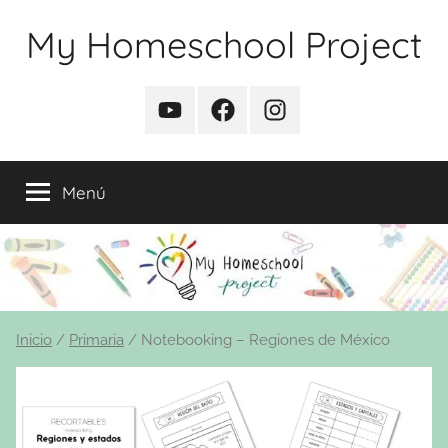
Saltar
My Homeschool Project
al
contenido
YouTube
Facebook
Instagram
Menú
Inicio
/
Primaria
/ Notebooking – Regiones de México