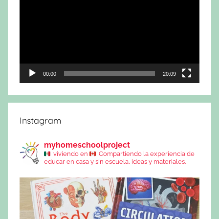
de
vídeo
00:00
20:09
Instagram
myhomeschoolproject
viviendo en
Compartiendo la experiencia de
educar en casa y sin escuela, ideas y materiales.