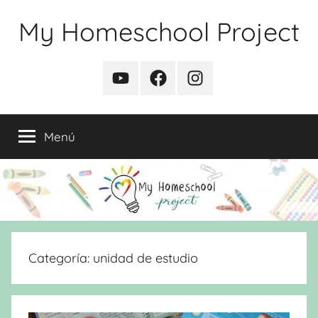
Saltar
My Homeschool Project
al
contenido
YouTube
Facebook
Instagram
Menú
Categoría:
unidad de estudio