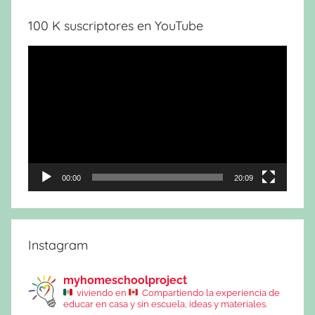
100 K suscriptores en YouTube
Reproductor
de
vídeo
00:00
20:09
Instagram
myhomeschoolproject
viviendo en
Compartiendo la experiencia de
educar en casa y sin escuela, ideas y materiales.