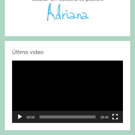
Último video
Reproductor
de
vídeo
00:00
28:46