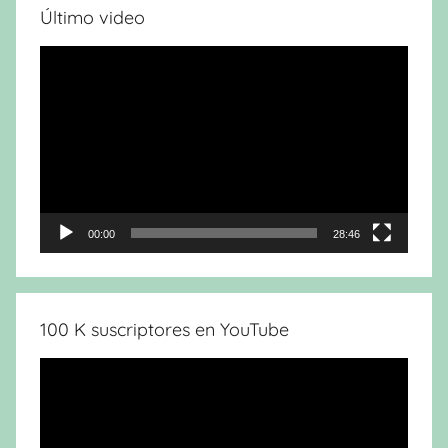
Último video
Reproductor
de
vídeo
00:00
28:46
100 K suscriptores en YouTube
Reproductor
de
vídeo