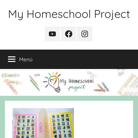
Saltar
My Homeschool Project
al
contenido
YouTube
Facebook
Instagram
Menú