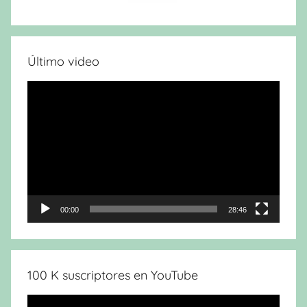
Último video
Reproductor
de
vídeo
00:00
28:46
100 K suscriptores en YouTube
Reproductor