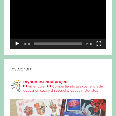
de
vídeo
00:00
20:09
Instagram
myhomeschoolproject
viviendo en
Compartiendo la experiencia de
educar en casa y sin escuela, ideas y materiales.