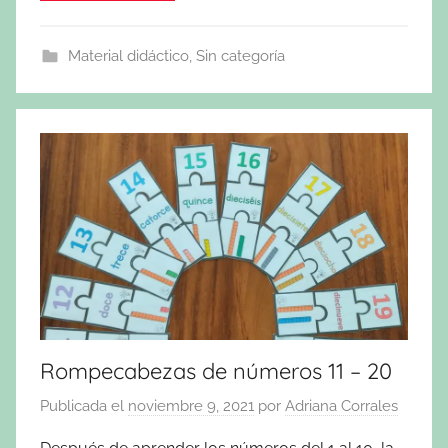
Material didáctico
,
Sin categoría
Rompecabezas de números 11 – 20
Publicada el
noviembre 9, 2021
por
Adriana Corrales