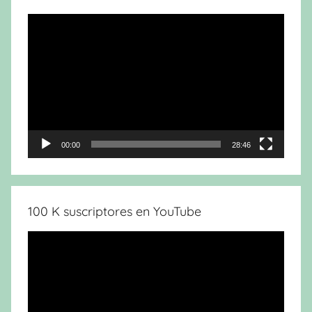
Reproductor
de
vídeo
00:00
28:46
100 K suscriptores en YouTube
Reproductor
de
vídeo