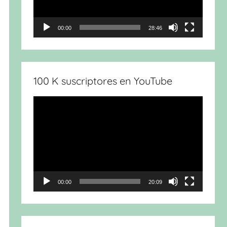
00:00
28:46
100 K suscriptores en YouTube
Reproductor
de
vídeo
00:00
20:09