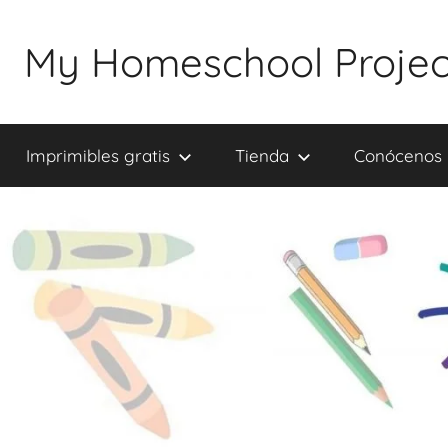
Saltar
al
My Homeschool Projec
contenido
Imprimibles gratis
Tienda
Conócenos