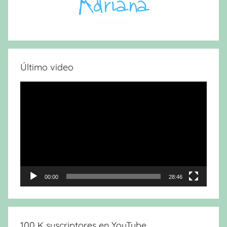
Último video
Reproductor
de
vídeo
00:00
28:46
100 K suscriptores en YouTube