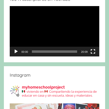
Reproductor
de
vídeo
00:00
20:09
Instagram
myhomeschoolproject
viviendo en
Compartiendo la experiencia de
educar en casa y sin escuela, ideas y materiales.