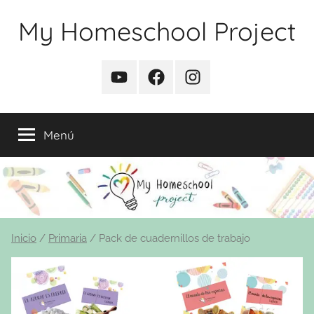
Saltar
My Homeschool Project
al
contenido
YouTube
Facebook
Instagram
Menú
Inicio
/
Primaria
/ Pack de cuadernillos de trabajo