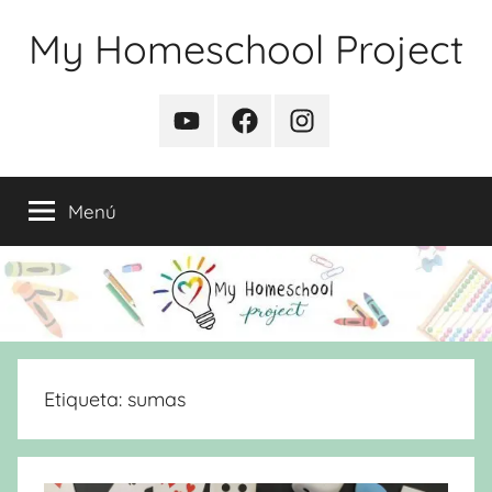
Saltar
My Homeschool Project
al
contenido
YouTube
Facebook
Instagram
Menú
Etiqueta:
sumas