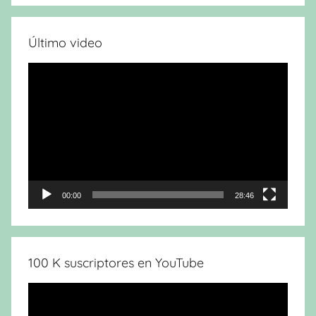
Último video
Reproductor
de
vídeo
00:00
28:46
100 K suscriptores en YouTube
Reproductor
de