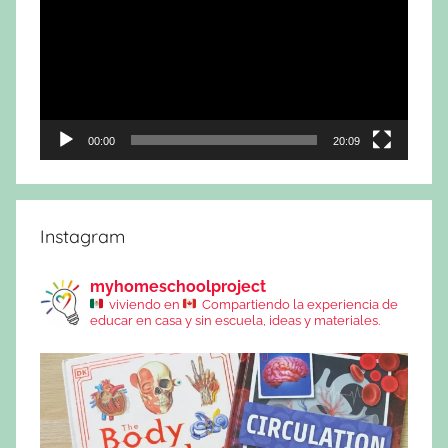
vídeo
00:00
20:09
Instagram
myhomeschoolproject
viviendo en
Compartiendo la experiencia de
educar en casa y sin escuela, ideas y materiales.